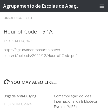
Agrupamento de Escolas de Abação
Skip to content
UNCATEGORIZED
Hour of Code – 5º A
17 DEZEMBRO, 2022
https://agrupamentoabacao.pt/wp-
content/uploads/2022/12/Hour-of-Code.pdf
YOU MAY ALSO LIKE...
Brigada Anti-Bullying
Comemoração do Mês
Internacional da Biblioteca
10 JANEIRO, 2024
Escolar (MIBE)