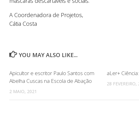
máscaras descartáveis e sociais.
A Coordenadora de Projetos,
Cátia Costa
YOU MAY ALSO LIKE...
Apicultor e escritor Paulo Santos com
aLer+ Ciência:
Abelha Cuscas na Escola de Abação
28 FEVEREIRO, 
2 MAIO, 2021