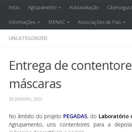
Início
Agrupamento
Autoavaliação
Cibersegur
Skip to content
Agrupamento de Esco
Informações
MENAC
Associações de Pais
UNCATEGORIZED
Entrega de contentore
máscaras
20 JANEIRO, 2021
No âmbito do projeto
PEGADAS
, do
Laboratório
Agrupamento, uns contentores para a deposiç