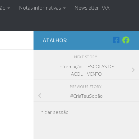
ção
Notas informativas
Newsletter PAA
a Ser
ATALHOS:
NEXT STORY
Informação – ESCOLAS DE
ACOLHIMENTO
PREVIOUS STORY
#CriaTeuSopão
Iniciar sessão