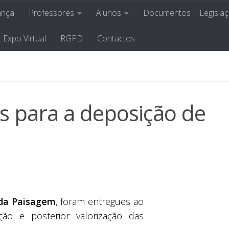
ança
Professores
Alunos
Documentos | Legisla
las de Abação
Crescer, Aprendendo 
Expo Virtual
RGPD
Contactos
s para a deposição de
 da Paisagem
, foram entregues ao
ão e posterior valorização das