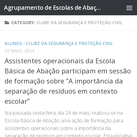
Agrupamento de Escolas de Abação
Skip to content
CATEGORY:
CLUBE DA SEGURANÇA E PROTEÇÃO CIVIL
ALUNOS
/
CLUBE DA SEGURANÇA E PROTEÇÃO CIVIL
29 MAIO, 2024
Assistentes operacionais da Escola
Básica de Abação participam em sessão
de formação sobre “A importância da
separação de resíduos em contexto
escolar”
Na passada sexta-feira, dia 24 de maio, realizou-se na
Escola Básica de Abação uma ação de formação para
assistentes operacionais sobre a importância da
separação de resíduos em contexto escolar. Esta iniciativa