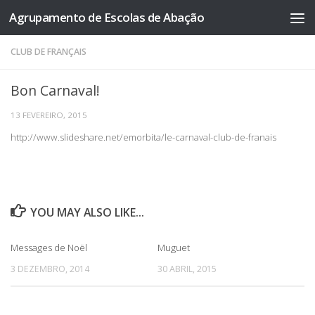
Agrupamento de Escolas de Abação
Skip to content
CLUB DE FRANÇAIS
Bon Carnaval!
13 FEVEREIRO, 2015
http://www.slideshare.net/emorbita/le-carnaval-club-de-franais
YOU MAY ALSO LIKE...
Messages de Noël
Muguet
3 DEZEMBRO, 2014
30 ABRIL, 2015