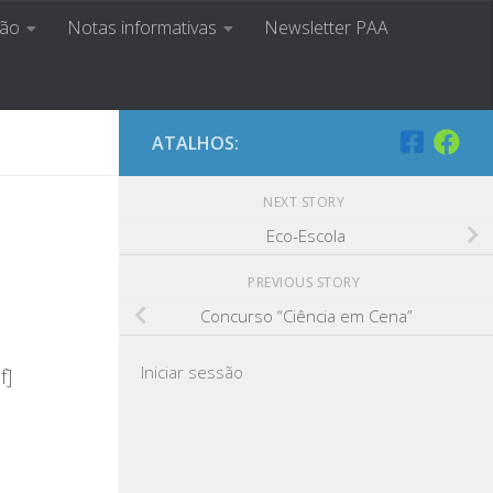
ção
Notas informativas
Newsletter PAA
a Ser
ATALHOS:
NEXT STORY
Eco-Escola
PREVIOUS STORY
Concurso “Ciência em Cena”
Iniciar sessão
f]