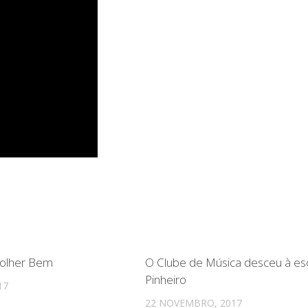
colher Bem
O Clube de Música desceu à es
Pinheiro
17
22 NOVEMBRO, 2017