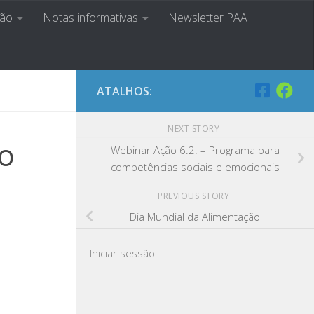
ção
Notas informativas
Newsletter PAA
a Ser
ATALHOS:
NEXT STORY
to
Webinar Ação 6.2. – Programa para
competências sociais e emocionais
PREVIOUS STORY
Dia Mundial da Alimentação
Iniciar sessão