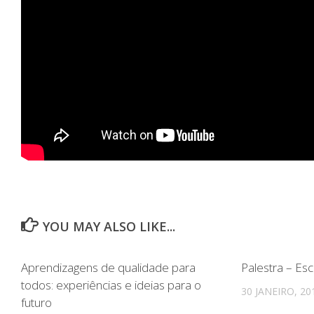
YOU MAY ALSO LIKE...
Aprendizagens de qualidade para
Palestra – Es
todos: experiências e ideias para o
30 JANEIRO, 20
futuro