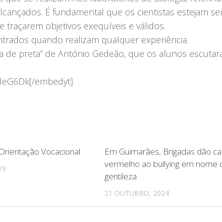
alcançados. É fundamental que os cientistas estejam s
 traçarem objetivos exequíveis e válidos.
ntrados quando realizam qualquer experiência.
ma de preta” de António Gedeão, que os alunos escuta
lleG6Dk[/embedyt]
Orientação Vocacional
Em Guimarães, Brigadas dão ca
vermelho ao bullying em nome 
19
gentileza
21 OUTUBRO, 2024