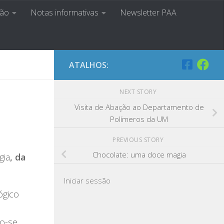
ção
Notas informativas
Newsletter PAA
a Ser
ATALHOS:
NEXT STORY
Visita de Abação ao Departamento de
Polímeros da UM
PREVIOUS STORY
Chocolate: uma doce magia
gia
, da
Iniciar sessão
ógico
do-se