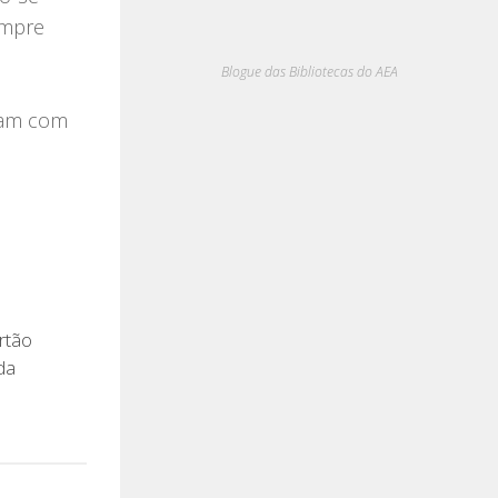
empre
Blogue das Bibliotecas do AEA
ram com
rtão
da