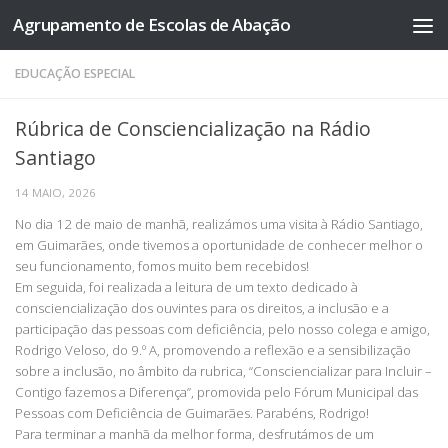
Agrupamento de Escolas de Abação
Skip to content
EDUCAÇÃO ESPECIAL
Rúbrica de Consciencialização na Rádio
Santiago
14 MAIO, 2026
No dia 12 de maio de manhã, realizámos uma visita à Rádio Santiago,
em Guimarães, onde tivemos a oportunidade de conhecer melhor o
seu funcionamento, fomos muito bem recebidos!
Em seguida, foi realizada a leitura de um texto dedicado à
consciencialização dos ouvintes para os direitos, a inclusão e a
participação das pessoas com deficiência, pelo nosso colega e amigo,
Rodrigo Veloso, do 9.º A, promovendo a reflexão e a sensibilização
sobre a inclusão, no âmbito da rubrica, “Consciencializar para Incluir –
Contigo fazemos a Diferença”, promovida pelo Fórum Municipal das
Pessoas com Deficiência de Guimarães. Parabéns, Rodrigo!
Para terminar a manhã da melhor forma, desfrutámos de um