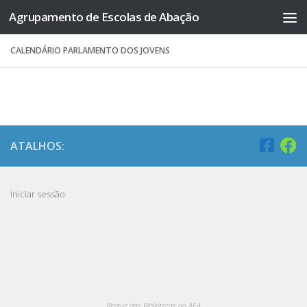
Agrupamento de Escolas de Abação
Skip to content
CALENDÁRIO PARLAMENTO DOS JOVENS
ATALHOS:
Iniciar sessão
Blogue das Bibliotecas do AEA