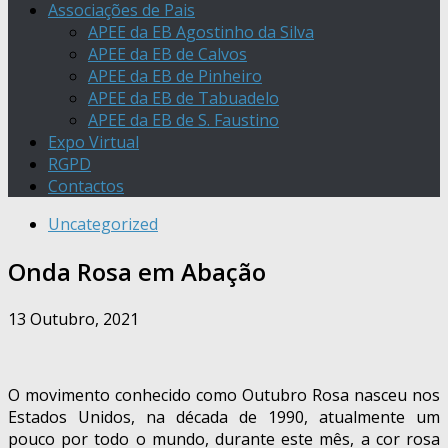
Associações de Pais
APEE da EB Agostinho da Silva
APEE da EB de Calvos
APEE da EB de Pinheiro
APEE da EB de Tabuadelo
APEE da EB de S. Faustino
Expo Virtual
RGPD
Contactos
Uncategorized
Onda Rosa em Abação
13 Outubro, 2021
O movimento conhecido como Outubro Rosa nasceu nos
Estados Unidos, na década de 1990, atualmente um
pouco por todo o mundo, durante este mês, a cor rosa