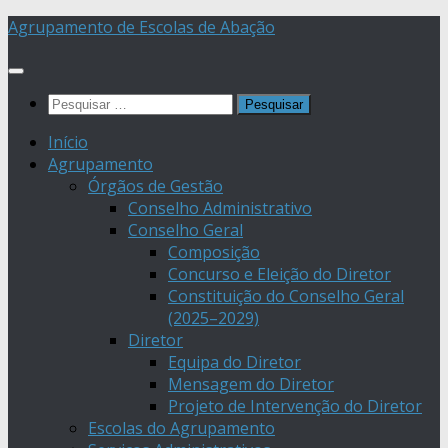
Skip
Agrupamento de Escolas de Abação
to
content
Pesquisar
por:
Início
Agrupamento
Órgãos de Gestão
Conselho Administrativo
Conselho Geral
Composição
Concurso e Eleição do Diretor
Constituição do Conselho Geral
(2025–2029)
Diretor
Equipa do Diretor
Mensagem do Diretor
Projeto de Intervenção do Diretor
Escolas do Agrupamento