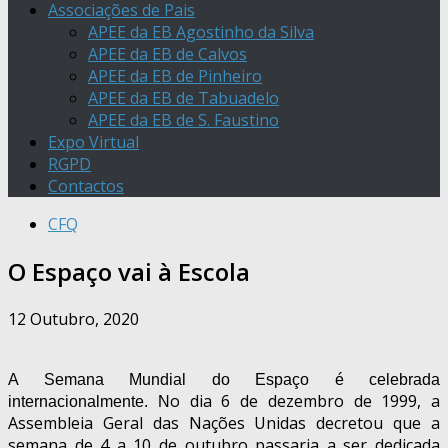
Associações de Pais
APEE da EB Agostinho da Silva
APEE da EB de Calvos
APEE da EB de Pinheiro
APEE da EB de Tabuadelo
APEE da EB de S. Faustino
Expo Virtual
RGPD
Contactos
CFQ
O Espaço vai à Escola
12 Outubro, 2020
A Semana Mundial do Espaço é celebrada
o dia 6 de dezembro de 1999, a
internacionalmente.
N
Assembleia Geral das Nações Unidas decretou que a
semana de 4 a 10 de outubro passaria a ser dedicada