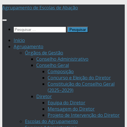
Skip
Agrupamento de Escolas de Abação
to
content
Pesquisar
por:
Início
Agrupamento
Órgãos de Gestão
Conselho Administrativo
Conselho Geral
Composição
Concurso e Eleição do Diretor
Constituição do Conselho Geral
(2025–2029)
Diretor
Equipa do Diretor
Mensagem do Diretor
Projeto de Intervenção do Diretor
Escolas do Agrupamento