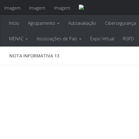
Imagem
Imagem
Imagem
Skip to content
Início
Agrupamento
Autoavaliação
Cibersegurança
Agrupamento de Escola
MENAC
Associações de Pais
Expo Virtual
RGPD
NOTA INFORMATIVA 13