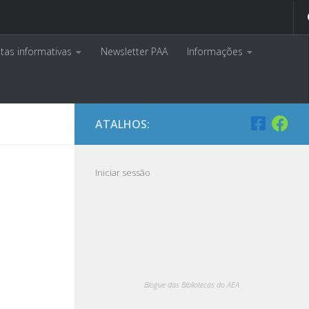
tas informativas
Newsletter PAA
Informações
ATALHOS:
Iniciar sessão
Blogue das Bibliotecas do AEA