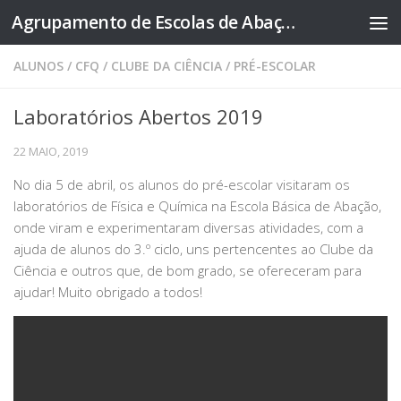
Agrupamento de Escolas de Abação
Skip to content
ALUNOS
/
CFQ
/
CLUBE DA CIÊNCIA
/
PRÉ-ESCOLAR
Laboratórios Abertos 2019
22 MAIO, 2019
No dia 5 de abril, os alunos do pré-escolar visitaram os
laboratórios de Física e Química na Escola Básica de Abação,
onde viram e experimentaram diversas atividades, com a
ajuda de alunos do 3.º ciclo, uns pertencentes ao Clube da
Ciência e outros que, de bom grado, se ofereceram para
ajudar! Muito obrigado a todos!