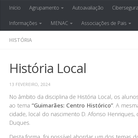
Início
Agrupamento
Autoavaliação
Cibersegur
Skip to content
Agrupamento de Esco
Informações
MENAC
Associações de Pais
HISTÓRIA
História Local
13 FEVEREIRO, 2024
No âmbito da disciplina de História Local, os alun
ao tema
“Guimarães: Centro Histórico”
. A mesma
cidade, local do nascimento D. Afonso Henriques
Duques.
Desta forma, foi possível abordar um dos temas 