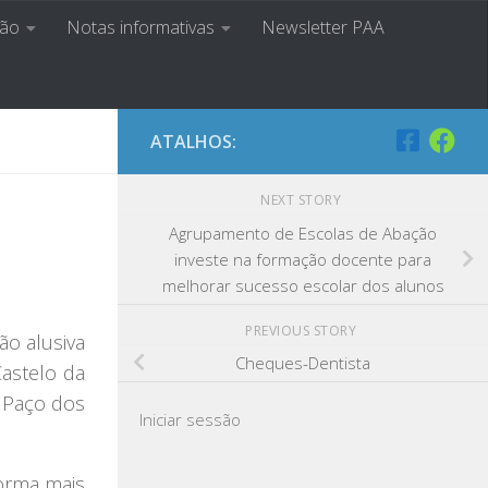
ção
Notas informativas
Newsletter PAA
a Ser
ATALHOS:
NEXT STORY
Agrupamento de Escolas de Abação
investe na formação docente para
melhorar sucesso escolar dos alunos
PREVIOUS STORY
ão alusiva
Cheques-Dentista
Castelo da
 Paço dos
Iniciar sessão
orma mais