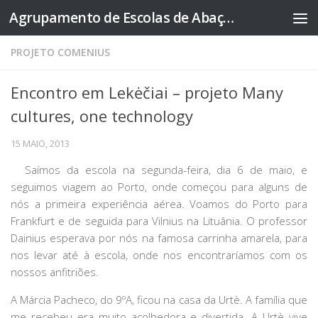
Agrupamento de Escolas de Abação
Skip to content
PROJETO COMENIUS
Encontro em Lekėčiai – projeto Many
cultures, one technology
15 MAIO, 2013
Saímos da escola na segunda-feira, dia 6 de maio, e
seguimos viagem ao Porto, onde começou para alguns de
nós a primeira experiência aérea. Voamos do Porto para
Frankfurt e de seguida para Vilnius na Lituânia. O professor
Dainius esperava por nós na famosa carrinha amarela, para
nos levar até à escola, onde nos encontraríamos com os
nossos anfitriões.
A Márcia Pacheco, do 9ºA, ficou na casa da Urtè. A família que
me recebeu era muito acolhedora e divertida. A Urtè vive