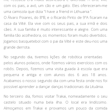
com os pais, a avó, um cão e um gato. Eles ofereceram-me
uma camisola que dizia “I have a friend in Lithuania “.
O Álvaro Poiares, do 8ºB, e o Ricardo Pinto de 9ºA ficaram na
casa da Vilté. Ela vive com os seus pais, a sua irmã e dois
cães. A sua família é muito interessante e alegre. Com uma
família tão acolhedora, os momentos foram muito divertidos.
Jogamos basquetebol com o pai da Vilté e este deu-nos uma
grande derrota.
No segundo dia, tivemos lições de robótica orientadas
pelos alunos polacos, onde fizemos vários exercícios com os
robôs. Depois, fizemos uma visita guiada à escola que era
pequena e antiga e com alunos dos 6 aos 18 anos.
Acabamos o nosso segundo dia com uma festa onde nos foi
possível aprender a dançar danças tradicionais da Lituânia.
No terceiro dia, fomos visitar Trakai, nomeadamente o seu
castelo situado numa bela ilha. O local era lindíssimo.
Almoçamos em Trakai e provamos um pouco da comida