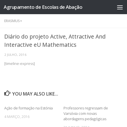
Agrupamento de Escolas de Abação
Skip to content
ERASMUS+
Diário do projeto Active, Attractive And
Interactive eU Mathematics
2 JULHO, 2016
[timeline-express]
YOU MAY ALSO LIKE...
Ação de formação na Estónia
Professores regressam de
Varsóvia com novas
4 MARÇO, 2016
abordagens pedagógicas