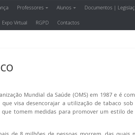
ança
Professores
Alunos
Documentos | Legisla
las de Abação
Crescer, Aprendendo 
Expo Virtual
RGPD
Contactos
aco
ganização Mundial da Saúde (OMS) em 1987 e é c
va que visa desencorajar a utilização de tabaco sob
ra que tomem medidas para promover um estilo de
mais de 8 milhões de pessoas morrem, das quais 