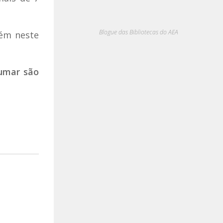
Blogue das Bibliotecas do AEA
bém neste
fumar são