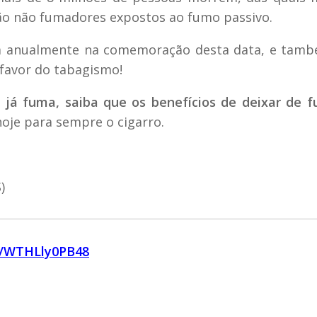
são não fumadores expostos ao fumo passivo.
pa anualmente na comemoração desta data, e tam
 favor do tabagismo!
 já fuma, saiba que os benefícios de deixar de 
je para sempre o cigarro.
)
be/WTHLly0PB48