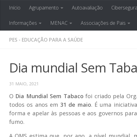
Início
Agrupamento
Autoavaliação
Cibersegur
Skip to content
Agrupamento de Esco
Informações
MENAC
Associações de Pais
PES - EDUCAÇÃO PARA A SAÚDE
Dia mundial Sem Tab
31 MAIO, 2021
O
Dia Mundial Sem Tabaco
foi criado pela Or
todos os anos em
31 de maio
. É uma iniciati
forma e apelar às pessoas e aos governos pa
fumo.
A OMS estima que, por ano, a nível mundial, 