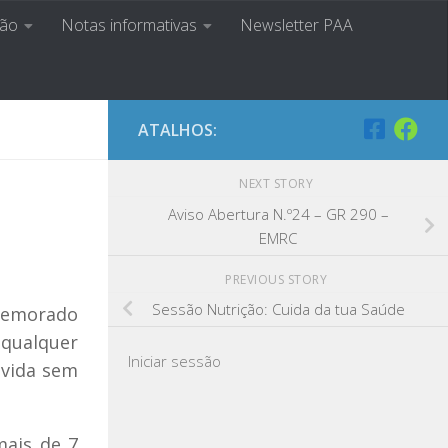
ção
Notas informativas
Newsletter PAA
a Ser
ATALHOS:
NEXT STORY
Aviso Abertura N.º24 – GR 290 –
EMRC
PREVIOUS STORY
Sessão Nutrição: Cuida da tua Saúde
omemorado
 qualquer
Iniciar sessão
 vida sem
mais de 7