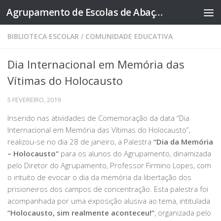
Agrupamento de Escolas de Abação
Skip to content
BIBLIOTECA ESCOLAR
/
COMUNIDADE EDUCATIVA
Dia Internacional em Memória das
Vítimas do Holocausto
5 FEVEREIRO, 2019
Inserido nas atividades de Comemoração da data “Dia
Internacional em Memória das Vítimas do Holocausto”,
realizou-se no dia 28 de janeiro, a Palestra
“Dia da Memória
– Holocausto”
para os alunos do Agrupamento, dinamizada
pelo Diretor do Agrupamento, Professor Firmino Lopes, com
o intuito de evocar o dia da memória da libertação dos
prisioneiros dos campos de concentração. Esta palestra foi
acompanhada por uma exposição alusiva ao tema, intitulada
“Holocausto, sim realmente aconteceu!”
, organizada pelo