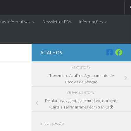
tas informativas
Newsletter PAA
Informações
ATALHOS:
NEXT STORY
“Novembro Azul” no Agrupamento de
Escolas de Abação
PREVIOUS STORY
De alunos a agentes de mudança: projeto
“Carta à Terra” arranca com o 8º C! 🌍
Iniciar sessão