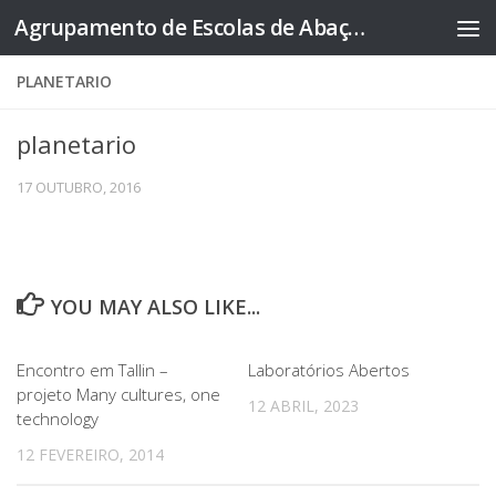
Agrupamento de Escolas de Abação
Skip to content
PLANETARIO
planetario
17 OUTUBRO, 2016
YOU MAY ALSO LIKE...
Encontro em Tallin –
Laboratórios Abertos
projeto Many cultures, one
12 ABRIL, 2023
technology
12 FEVEREIRO, 2014