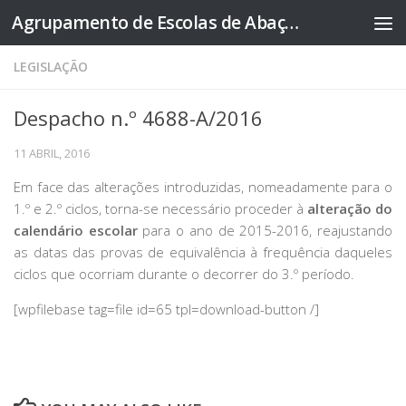
Agrupamento de Escolas de Abação
Skip to content
LEGISLAÇÃO
Despacho n.º 4688-A/2016
11 ABRIL, 2016
Em face das alterações introduzidas, nomeadamente para o
1.º e 2.º ciclos, torna-se necessário proceder à
alteração do
calendário escolar
para o ano de 2015-2016, reajustando
as datas das provas de equivalência à frequência daqueles
ciclos que ocorriam durante o decorrer do 3.º período.
[wpfilebase tag=file id=65 tpl=download-button /]