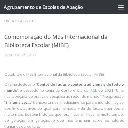
Agrupamento de Escolas de Abação
Skip to content
UNCATEGORIZED
Comemoração do Mês Internacional da
Biblioteca Escolar (MIBE)
29 SETEMBRO, 2021
Outubro é o Mês Internacional da Biblioteca Escolar (MIBE).
O tema deste ano “
Contos de fadas e contos tradicionais de todo o
mundo
” é baseado no tema da Conferência da
IASL
de 2021 “Uma
rica tapeçaria de prática e pesquisa ao redor do mundo.” A expressão
“
Era uma vez…
” transporta-nos imediatamente para o mundo mágico
dos livros, através do qual partilhamos a vida de fadas, duendes e
muito mais. Existem histórias que foram transmitidas há muito tempo,
de geração em geração, e que nos ensinam sobre os valores
humanos e a cultura.