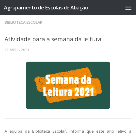
Agrupamento de Escolas de Abação
Skip to content
BIBLIOTECA ESCOLAR
Atividade para a semana da leitura
21 ABRIL, 2021
A equipa da Biblioteca Escolar, informa que este ano letivo a