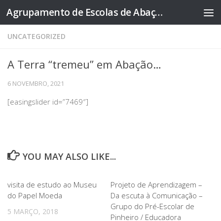
Agrupamento de Escolas de Abação
Skip to content
UNCATEGORIZED
A Terra “tremeu” em Abação…
6 NOVEMBRO, 2021
[easingslider id=”7469″]
YOU MAY ALSO LIKE...
visita de estudo ao Museu
Projeto de Aprendizagem –
do Papel Moeda
Da escuta à Comunicação –
Grupo do Pré-Escolar de
5 MARÇO, 2018
Pinheiro / Educadora