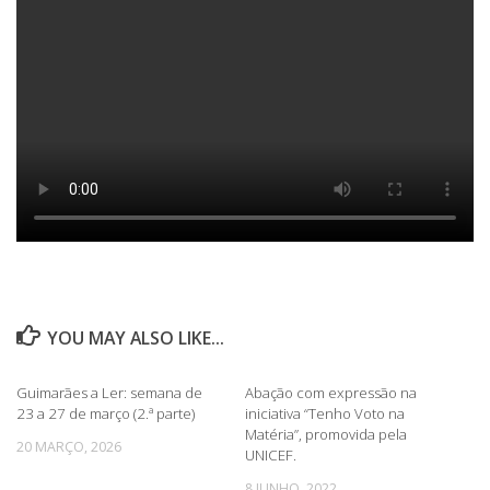
YOU MAY ALSO LIKE...
Guimarães a Ler: semana de
Abação com expressão na
23 a 27 de março (2.ª parte)
iniciativa “Tenho Voto na
Matéria”, promovida pela
20 MARÇO, 2026
UNICEF.
8 JUNHO, 2022